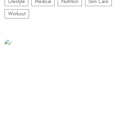
Lifestyle
Medical
Nutrition
Skin Care
Workout
Relaxation Tips for Stress
Lorem ipsum dolor sit amet consectetur adipiscing elit
sed do...