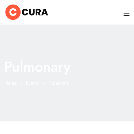
HOME
CHI SONO
Pulmonary
SERVIZI
CONSIGLI
Home
Evento
Pulmonary
FAQ
PRENOTA
MIO DOTTORE